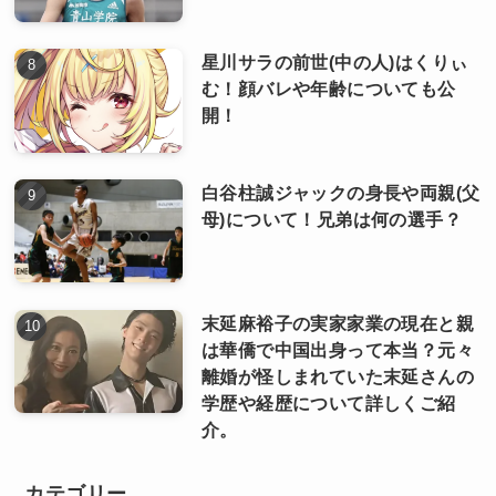
星川サラの前世(中の人)はくりぃ
む！顔バレや年齢についても公
開！
白谷柱誠ジャックの身長や両親(父
母)について！兄弟は何の選手？
末延麻裕子の実家家業の現在と親
は華僑で中国出身って本当？元々
離婚が怪しまれていた末延さんの
学歴や経歴について詳しくご紹
介。
カテゴリー