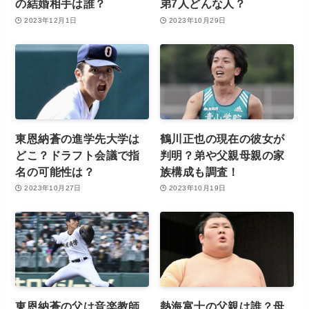
の結婚相手は誰？
弟7人どんな人？
2023年12月1日
2023年10月29日
東恩納蒼の進学先大学は
鶴川正也の現在の彼女が
どこ？ドラフト会議で指
判明？弟や父親母親の家
名の可能性は？
族構成も調査！
2023年10月27日
2023年10月19日
東恩納蒼の父は音楽教師
熱海富士の父親は誰？母