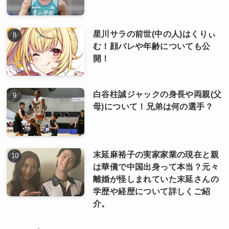
星川サラの前世(中の人)はくりぃ
む！顔バレや年齢についても公
開！
白谷柱誠ジャックの身長や両親(父
母)について！兄弟は何の選手？
末延麻裕子の実家家業の現在と親
は華僑で中国出身って本当？元々
離婚が怪しまれていた末延さんの
学歴や経歴について詳しくご紹
介。