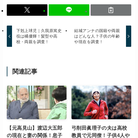
下剋上球児｜久我原篤史
結城アンナの国籍や両親
役は橘優輝！髪型や高
はどんな人？子供の年齢
校・両親を調査！
や現在を調査！
関連記事
【元高見山】渡辺大五郎
弓削田眞理子の夫は高校
の現在と妻の関係！息子
教員で元同僚！子供4人や