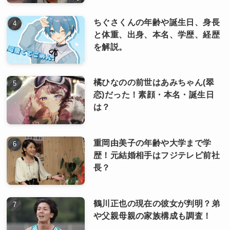
ちぐさくんの年齢や誕生日、身長
と体重、出身、本名、学歴、経歴
を解説。
橘ひなのの前世はあみちゃん(翠
恋)だった！素顔・本名・誕生日
は？
重岡由美子の年齢や大学まで学
歴！元結婚相手はフジテレビ前社
長？
鶴川正也の現在の彼女が判明？弟
や父親母親の家族構成も調査！