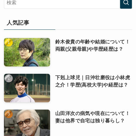
人気記事
鈴木俊貴の年齢や結婚について！
両親(父親母親)や学歴経歴は？
下剋上球児｜日沖壮磨役は小林虎
之介！学歴(高校大学)や経歴は？
山田洋次の病気や現在について！
妻は他界で自宅は独り暮らし？