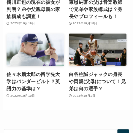
鶴川正也の現在の彼女が
東恩納蒼の父は音楽教師
判明？弟や父親母親の家
で兄弟や家族構成は？身
族構成も調査！
長やプロフィールも！
2023年10月19日
2023年10月18日
佐々木麟太郎の留学先大
白谷柱誠ジャックの身長
学はバンダービルト？英
や両親(父母)について！兄
語力の基準は？
弟は何の選手？
2023年10月10日
2023年10月1日