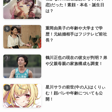
恋)だった！素顔・本名・誕生日
は？
重岡由美子の年齢や大学まで学
歴！元結婚相手はフジテレビ前社
長？
鶴川正也の現在の彼女が判明？弟
や父親母親の家族構成も調査！
星川サラの前世(中の人)はくりぃ
む！顔バレや年齢についても公
開！