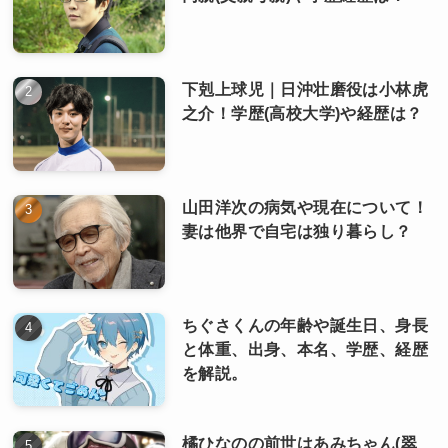
下剋上球児｜日沖壮磨役は小林虎
之介！学歴(高校大学)や経歴は？
山田洋次の病気や現在について！
妻は他界で自宅は独り暮らし？
ちぐさくんの年齢や誕生日、身長
と体重、出身、本名、学歴、経歴
を解説。
橘ひなのの前世はあみちゃん(翠