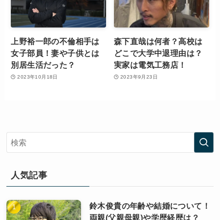
上野裕一郎の不倫相手は
森下直哉は何者？高校は
女子部員！妻や子供とは
どこで大学中退理由は？
別居生活だった？
実家は電気工務店！
2023年10月18日
2023年9月23日
人気記事
鈴木俊貴の年齢や結婚について！
両親(父親母親)や学歴経歴は？