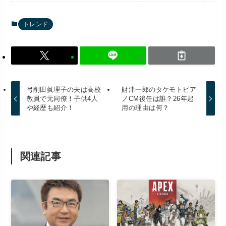
トレンド
弓削田眞理子の夫は高校
財津一郎のタケモトピア
教員で元同僚！子供4人
ノCM後任は誰？26年起
や経歴も紹介！
用の理由は何？
関連記事