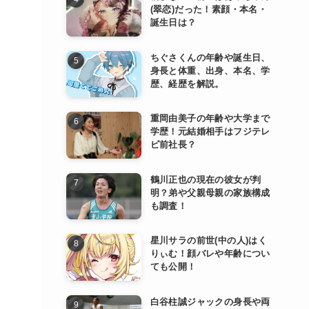
(翠恋)だった！素顔・本名・
誕生日は？
ちぐさくんの年齢や誕生日、
身長と体重、出身、本名、学
歴、経歴を解説。
重岡由美子の年齢や大学まで
学歴！元結婚相手はフジテレ
ビ前社長？
鶴川正也の現在の彼女が判
明？弟や父親母親の家族構成
も調査！
星川サラの前世(中の人)はく
りぃむ！顔バレや年齢につい
ても公開！
白谷柱誠ジャックの身長や両