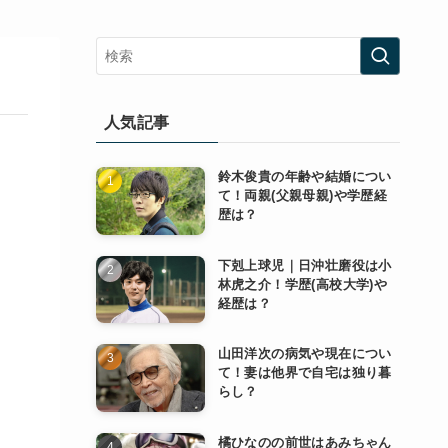
人気記事
鈴木俊貴の年齢や結婚につい
て！両親(父親母親)や学歴経
歴は？
下剋上球児｜日沖壮磨役は小
林虎之介！学歴(高校大学)や
経歴は？
山田洋次の病気や現在につい
て！妻は他界で自宅は独り暮
らし？
橘ひなのの前世はあみちゃん