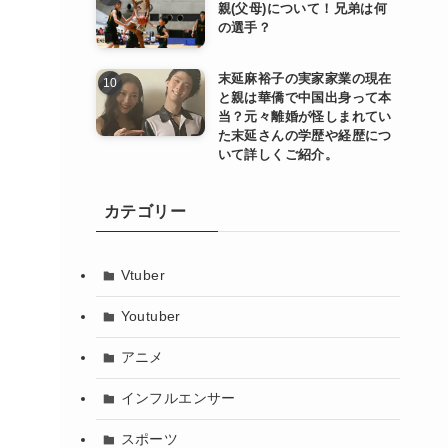
親(父母)について！兄弟は何
の選手？
末延麻裕子の実家家業の現在
と親は華僑で中国出身って本
当？元々離婚が怪しまれてい
た末延さんの学歴や経歴につ
いて詳しくご紹介。
カテゴリー
Vtuber
Youtuber
アニメ
インフルエンサー
スポーツ