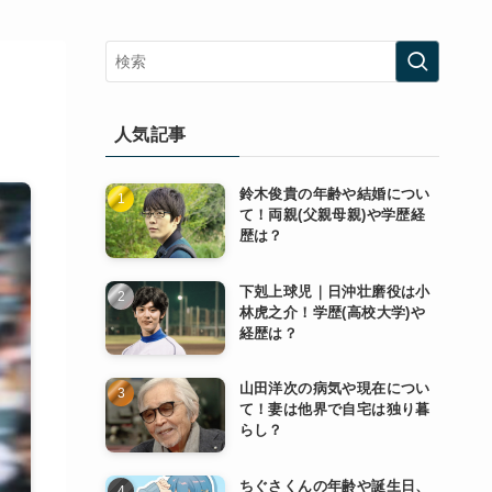
人気記事
鈴木俊貴の年齢や結婚につい
て！両親(父親母親)や学歴経
歴は？
下剋上球児｜日沖壮磨役は小
林虎之介！学歴(高校大学)や
経歴は？
山田洋次の病気や現在につい
て！妻は他界で自宅は独り暮
らし？
ちぐさくんの年齢や誕生日、