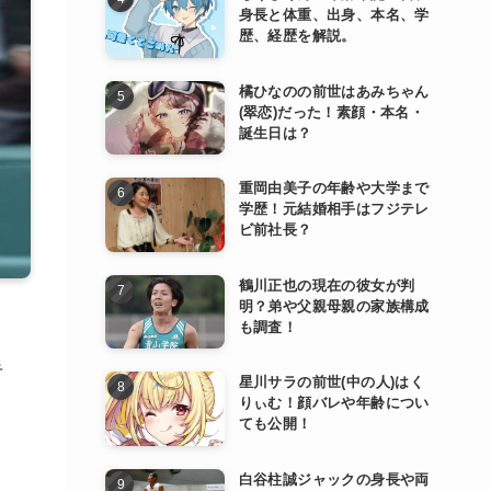
身長と体重、出身、本名、学
歴、経歴を解説。
橘ひなのの前世はあみちゃん
(翠恋)だった！素顔・本名・
誕生日は？
重岡由美子の年齢や大学まで
学歴！元結婚相手はフジテレ
ビ前社長？
鶴川正也の現在の彼女が判
明？弟や父親母親の家族構成
も調査！
手
星川サラの前世(中の人)はく
りぃむ！顔バレや年齢につい
ても公開！
白谷柱誠ジャックの身長や両