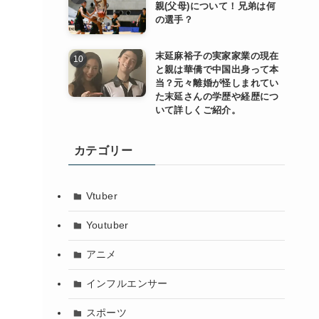
親(父母)について！兄弟は何
の選手？
し
末延麻裕子の実家家業の現在
と親は華僑で中国出身って本
当？元々離婚が怪しまれてい
た末延さんの学歴や経歴につ
いて詳しくご紹介。
カテゴリー
Vtuber
Youtuber
アニメ
インフルエンサー
スポーツ