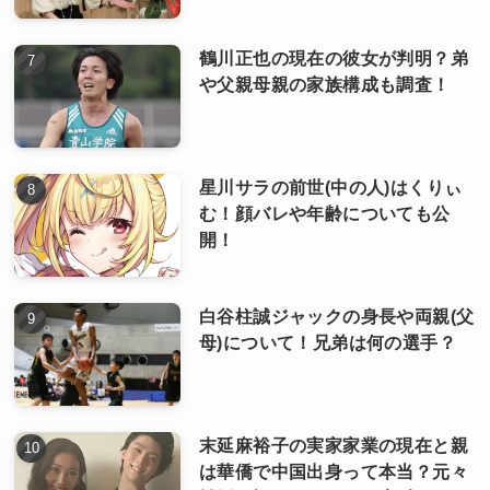
鶴川正也の現在の彼女が判明？弟
や父親母親の家族構成も調査！
星川サラの前世(中の人)はくりぃ
む！顔バレや年齢についても公
開！
白谷柱誠ジャックの身長や両親(父
母)について！兄弟は何の選手？
末延麻裕子の実家家業の現在と親
は華僑で中国出身って本当？元々