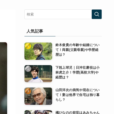
人気記事
鈴木俊貴の年齢や結婚につい
て！両親(父親母親)や学歴経
歴は？
下剋上球児｜日沖壮磨役は小
林虎之介！学歴(高校大学)や
経歴は？
山田洋次の病気や現在につい
て！妻は他界で自宅は独り暮
らし？
橘ひなのの前世はあみちゃん