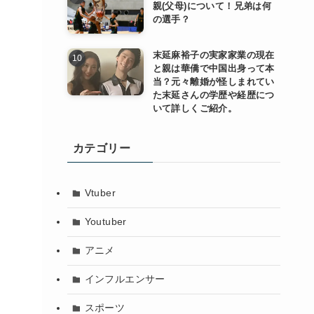
親(父母)について！兄弟は何
の選手？
末延麻裕子の実家家業の現在
う
と親は華僑で中国出身って本
当？元々離婚が怪しまれてい
た末延さんの学歴や経歴につ
いて詳しくご紹介。
督
カテゴリー
Vtuber
Youtuber
アニメ
インフルエンサー
スポーツ