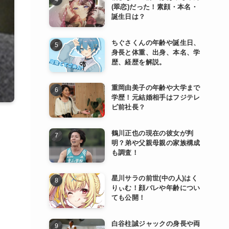
(翠恋)だった！素顔・本名・
誕生日は？
ちぐさくんの年齢や誕生日、
身長と体重、出身、本名、学
歴、経歴を解説。
重岡由美子の年齢や大学まで
学歴！元結婚相手はフジテレ
ビ前社長？
鶴川正也の現在の彼女が判
明？弟や父親母親の家族構成
。
も調査！
星川サラの前世(中の人)はく
りぃむ！顔バレや年齢につい
ても公開！
白谷柱誠ジャックの身長や両