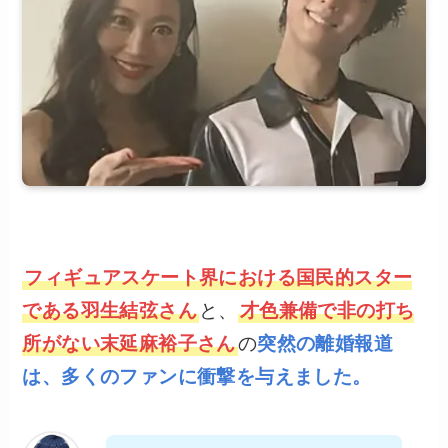
フィギュアスケート界における国民的スター
である羽生結弦さん
と、
才色兼備で非の打ち
所がない末延麻裕子さん
の
突然の離婚報道
は、多くのファンに衝撃を与えました。