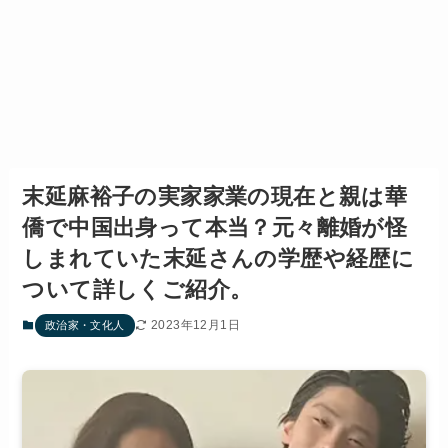
末延麻裕子の実家家業の現在と親は華
僑で中国出身って本当？元々離婚が怪
しまれていた末延さんの学歴や経歴に
ついて詳しくご紹介。
2023年12月1日
政治家・文化人