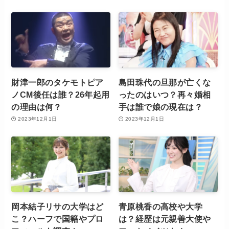
財津一郎のタケモトピア
島田珠代の旦那が亡くな
ノCM後任は誰？26年起用
ったのはいつ？再々婚相
の理由は何？
手は誰で娘の現在は？
2023年12月1日
2023年12月1日
岡本結子リサの大学はど
青原桃香の高校や大学
こ？ハーフで国籍やプロ
は？経歴は元親善大使や