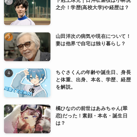
下剋上球児｜日沖壮磨役は小林虎
之介！学歴(高校大学)や経歴は？
山田洋次の病気や現在について！
妻は他界で自宅は独り暮らし？
ちぐさくんの年齢や誕生日、身長
と体重、出身、本名、学歴、経歴
を解説。
橘ひなのの前世はあみちゃん(翠
恋)だった！素顔・本名・誕生日
は？