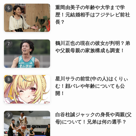
重岡由美子の年齢や大学まで学
歴！元結婚相手はフジテレビ前社
長？
鶴川正也の現在の彼女が判明？弟
や父親母親の家族構成も調査！
星川サラの前世(中の人)はくりぃ
む！顔バレや年齢についても公
開！
白谷柱誠ジャックの身長や両親(父
母)について！兄弟は何の選手？