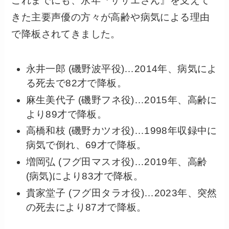
これまでにも、永年『サザエさん』を支えて
きた主要声優の方々が高齢や病気による理由
で降板されてきました。
永井一郎 (磯野波平役)…2014年、病気によ
る死去で82才で降板。
麻生美代子 (磯野フネ役)…2015年、高齢に
より89才で降板。
高橋和枝 (磯野カツオ役)…1998年収録中に
病気で倒れ、69才で降板。
増岡弘 (フグ田マスオ役)…2019年、高齢
(病気)により83才で降板。
貴家堂子 (フグ田タラオ役)…2023年、突然
の死去により87才で降板。