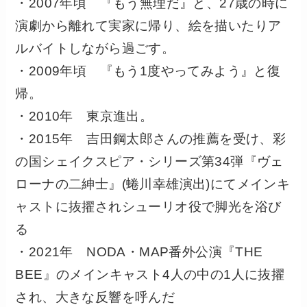
・2007年頃 『もう無理だ』と、27歳の時に
演劇から離れて実家に帰り、絵を描いたりア
ルバイトしながら過ごす。
・2009年頃 『もう1度やってみよう』と復
帰。
・2010年 東京進出。
・2015年 吉田鋼太郎さんの推薦を受け、彩
の国シェイクスピア・シリーズ第34弾『ヴェ
ローナの二紳士』(蜷川幸雄演出)にてメインキ
ャストに抜擢されシューリオ役で脚光を浴び
る
・2021年 NODA・MAP番外公演『THE
BEE』のメインキャスト4人の中の1人に抜擢
され、大きな反響を呼んだ