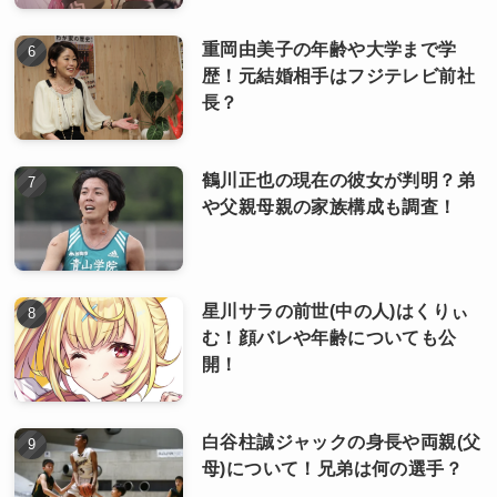
重岡由美子の年齢や大学まで学
歴！元結婚相手はフジテレビ前社
長？
鶴川正也の現在の彼女が判明？弟
や父親母親の家族構成も調査！
星川サラの前世(中の人)はくりぃ
む！顔バレや年齢についても公
開！
白谷柱誠ジャックの身長や両親(父
母)について！兄弟は何の選手？