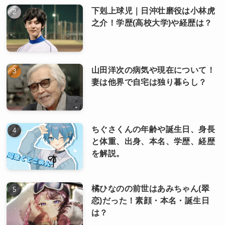
下剋上球児｜日沖壮磨役は小林虎
之介！学歴(高校大学)や経歴は？
山田洋次の病気や現在について！
妻は他界で自宅は独り暮らし？
ちぐさくんの年齢や誕生日、身長
と体重、出身、本名、学歴、経歴
を解説。
橘ひなのの前世はあみちゃん(翠
恋)だった！素顔・本名・誕生日
は？