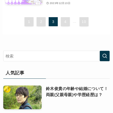
2023年12月13日
1
2
3
4
...
10
人気記事
鈴木俊貴の年齢や結婚について！
両親(父親母親)や学歴経歴は？