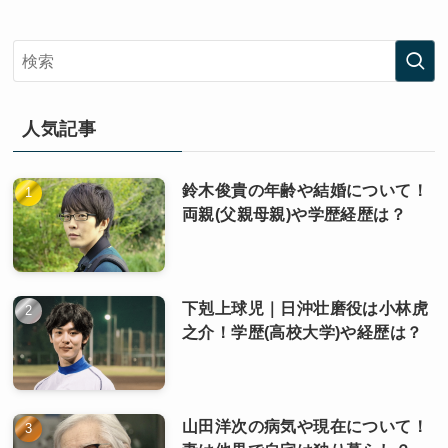
人気記事
鈴木俊貴の年齢や結婚について！
両親(父親母親)や学歴経歴は？
下剋上球児｜日沖壮磨役は小林虎
之介！学歴(高校大学)や経歴は？
山田洋次の病気や現在について！