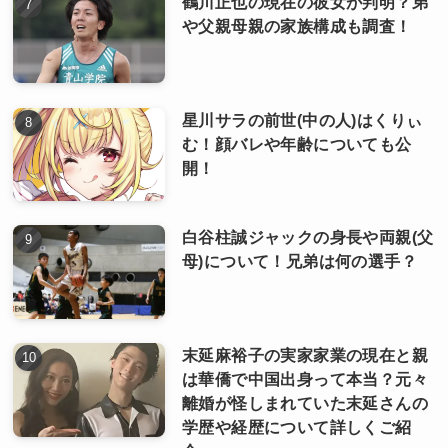
鶴川正也の現在の彼女が判明？弟
や父親母親の家族構成も調査！
星川サラの前世(中の人)はくりぃ
む！顔バレや年齢についても公
開！
白谷柱誠ジャックの身長や両親(父
母)について！兄弟は何の選手？
末延麻裕子の実家家業の現在と親
は華僑で中国出身って本当？元々
離婚が怪しまれていた末延さんの
学歴や経歴について詳しくご紹