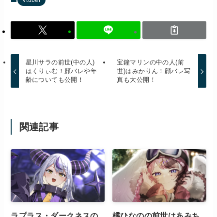
星川サラの前世(中の人)
宝鐘マリンの中の人(前
はくりぃむ！顔バレや年
世)はみかりん！顔バレ写
齢についても公開！
真も大公開！
関連記事
ラプラス・ダークネスの
橘ひなのの前世はあみち