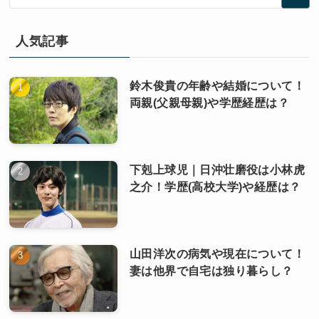
人気記事
鈴木俊貴の年齢や結婚について！
両親(父親母親)や学歴経歴は？
下剋上球児｜日沖壮磨役は小林虎
之介！学歴(高校大学)や経歴は？
山田洋次の病気や現在について！
妻は他界で自宅は独り暮らし？