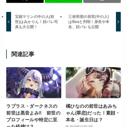
宝鐘マリンの中の人(前
三枝明那の前世(中の人)
世)はみかりん！顔バレ写
はBeeと判明！身長や本
真も大公開！
名、顔バレも公開
関連記事
ラプラス・ダークネスの
橘ひなのの前世はあみち
前世は黒音よみ‼ 前世の
ゃん(翠恋)だった！素顔・
プロフィールや特定に至
本名・誕生日は？
った経緯は？
2023年12月13日