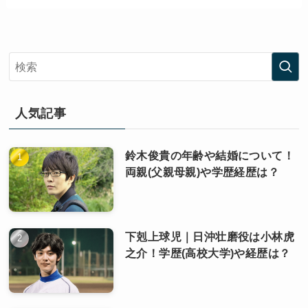
人気記事
鈴木俊貴の年齢や結婚について！
両親(父親母親)や学歴経歴は？
下剋上球児｜日沖壮磨役は小林虎
之介！学歴(高校大学)や経歴は？