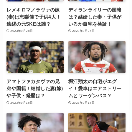
レメキロマノラヴァの嫁
ディランライリーの国籍
(妻)は恵梨佳で子供4人！
は？結婚した妻・子供が
遠縁の元SKEは誰？
いるか自宅を検証！
2023年9月28日
2023年9月27日
アマトファカタヴァの兄
堀江翔太の自宅がエグ
弟や国籍！結婚した妻(嫁)
イ！愛車はエアストリー
や子供・経歴は？
ムとワーゲンバス？
2023年9月16日
2023年9月14日