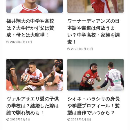
福井翔大の中学や高校
ワーナーディアンズの日
は？大学行かず父は賛
本語や書道は何故うま
成・母とは大喧嘩！
い？中学高校・家族を調
査！
2023年9月11日
2023年9月11日
ヴァルアサエリ愛の子供
シオネ・ハラシリの身長
の学校は？結婚した嫁は
や学歴プロフィール！髪
誰で馴れ初めも！
型は自作でいつから？
2023年9月9日
2023年9月1日