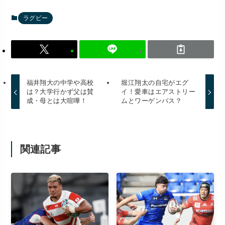
ラグビー
福井翔大の中学や高校
堀江翔太の自宅がエグ
は？大学行かず父は賛
イ！愛車はエアストリー
成・母とは大喧嘩！
ムとワーゲンバス？
関連記事