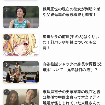
鶴川正也の現在の彼女が判明？弟
や父親母親の家族構成も調査！
星川サラの前世(中の人)はくりぃ
む！顔バレや年齢についても公
開！
白谷柱誠ジャックの身長や両親(父
母)について！兄弟は何の選手？
末延麻裕子の実家家業の現在と親
は華僑で中国出身って本当？元々
離婚が怪しまれていた末延さんの