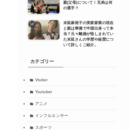
親(父母)について！兄弟は何
の選手？
末延麻裕子の実家家業の現在
と親は華僑で中国出身って本
当？元々離婚が怪しまれてい
た末延さんの学歴や経歴につ
ー
いて詳しくご紹介。
カテゴリー
Vtuber
Youtuber
アニメ
インフルエンサー
スポーツ