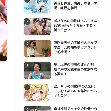
身長と体重、出身、本名、学
歴、経歴を解説。
橘ひなのの前世はあみちゃん
(翠恋)だった！素顔・本名・
誕生日は？
重岡由美子の年齢や大学まで
学歴！元結婚相手はフジテレ
ビ前社長？
鶴川正也の現在の彼女が判
明？弟や父親母親の家族構成
も調査！
星川サラの前世(中の人)はく
りぃむ！顔バレや年齢につい
ても公開！
白谷柱誠ジャックの身長や両