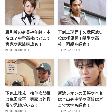
翼和希の身長や年齢・本
下剋上球児｜久我原篤史
名は？中学高校はどこで
役は橘優輝！髪型や高
実家や家族構成も！
校・両親を調査！
2023年10月18日
2023年10月17日
下剋上球児｜楡伸次郎役
新浜レオンの国籍や本名
は生田俊平！実家は釣具
は？出身中学や高校はど
店で兄姉がいる！
こで大学も調査！
2023年10月6日
2023年10月1日