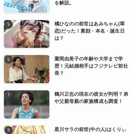
を解説。
橘ひなのの前世はあみちゃん(翠
恋)だった！素顔・本名・誕生日
は？
重岡由美子の年齢や大学まで学
歴！元結婚相手はフジテレビ前社
長？
鶴川正也の現在の彼女が判明？弟
や父親母親の家族構成も調査！
星川サラの前世(中の人)はくりぃ