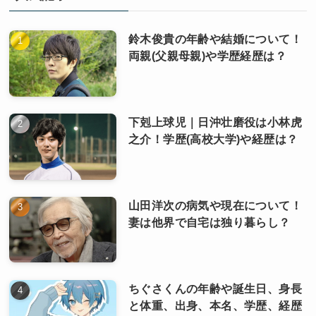
鈴木俊貴の年齢や結婚について！
両親(父親母親)や学歴経歴は？
下剋上球児｜日沖壮磨役は小林虎
之介！学歴(高校大学)や経歴は？
山田洋次の病気や現在について！
妻は他界で自宅は独り暮らし？
ちぐさくんの年齢や誕生日、身長
と体重、出身、本名、学歴、経歴