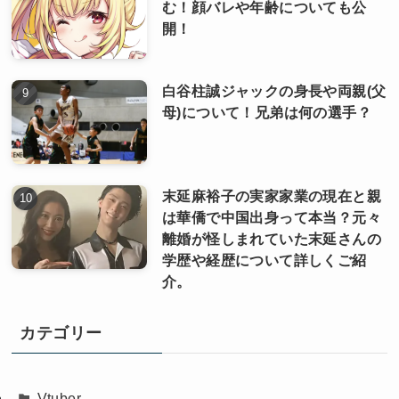
む！顔バレや年齢についても公
開！
白谷柱誠ジャックの身長や両親(父
母)について！兄弟は何の選手？
末延麻裕子の実家家業の現在と親
は華僑で中国出身って本当？元々
離婚が怪しまれていた末延さんの
学歴や経歴について詳しくご紹
介。
カテゴリー
Vtuber