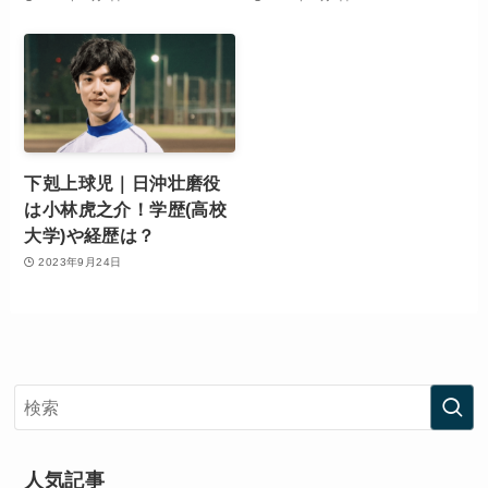
下剋上球児｜日沖壮磨役
は小林虎之介！学歴(高校
大学)や経歴は？
2023年9月24日
人気記事