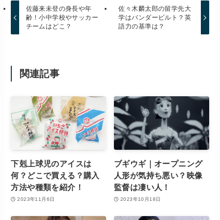
佐藤来未登の身長や年
佐々木麟太郎の留学先大
齢！小中学校やサッカー
学はバンダービルト？英
チームはどこ？
語力の基準は？
関連記事
下剋上球児のアイスは
ブギウギ｜オープニング
何？どこで買える？購入
人形が気持ち悪い？映像
方法や種類を紹介！
監督は凄い人！
2023年11月6日
2023年10月18日