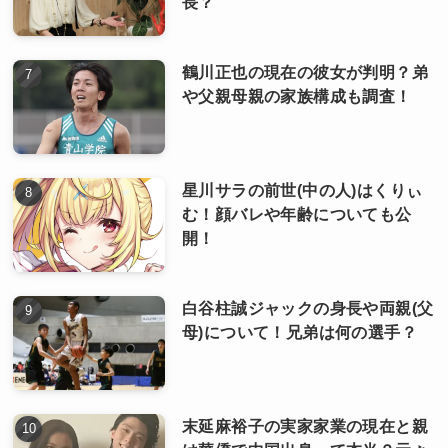
長？
鶴川正也の現在の彼女が判明？弟
や父親母親の家族構成も調査！
星川サラの前世(中の人)はくりぃ
む！顔バレや年齢についても公
開！
白谷柱誠ジャックの身長や両親(父
母)について！兄弟は何の選手？
末延麻裕子の実家家業の現在と親