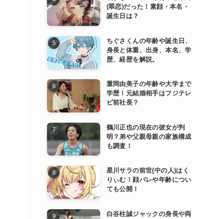
(翠恋)だった！素顔・本名・
誕生日は？
ちぐさくんの年齢や誕生日、
身長と体重、出身、本名、学
歴、経歴を解説。
重岡由美子の年齢や大学まで
学歴！元結婚相手はフジテレ
ビ前社長？
鶴川正也の現在の彼女が判
明？弟や父親母親の家族構成
も調査！
星川サラの前世(中の人)はく
りぃむ！顔バレや年齢につい
ても公開！
白谷柱誠ジャックの身長や両