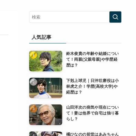
人気記事
鈴木俊貴の年齢や結婚につい
て！両親(父親母親)や学歴経
歴は？
下剋上球児｜日沖壮磨役は小
林虎之介！学歴(高校大学)や
経歴は？
山田洋次の病気や現在につい
て！妻は他界で自宅は独り暮
らし？
橘ひなのの前世はあみちゃん