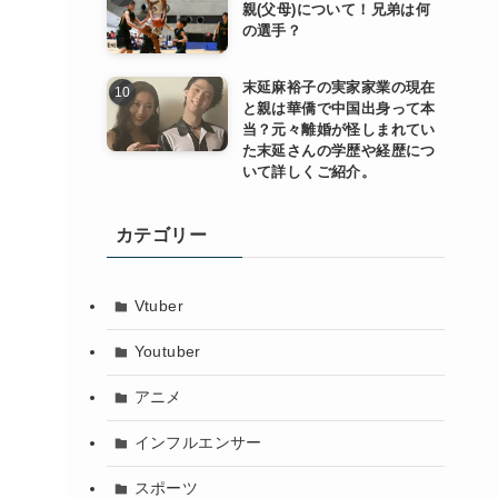
親(父母)について！兄弟は何
の選手？
末延麻裕子の実家家業の現在
と親は華僑で中国出身って本
当？元々離婚が怪しまれてい
た末延さんの学歴や経歴につ
いて詳しくご紹介。
カテゴリー
Vtuber
Youtuber
アニメ
インフルエンサー
スポーツ