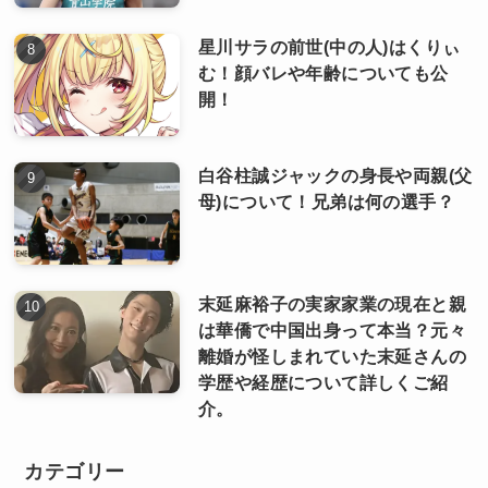
星川サラの前世(中の人)はくりぃ
む！顔バレや年齢についても公
開！
白谷柱誠ジャックの身長や両親(父
母)について！兄弟は何の選手？
末延麻裕子の実家家業の現在と親
は華僑で中国出身って本当？元々
離婚が怪しまれていた末延さんの
学歴や経歴について詳しくご紹
介。
カテゴリー