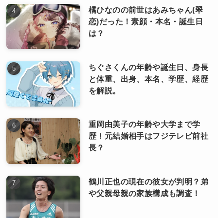
橘ひなのの前世はあみちゃん(翠
恋)だった！素顔・本名・誕生日
は？
ちぐさくんの年齢や誕生日、身長
と体重、出身、本名、学歴、経歴
を解説。
重岡由美子の年齢や大学まで学
歴！元結婚相手はフジテレビ前社
長？
鶴川正也の現在の彼女が判明？弟
や父親母親の家族構成も調査！