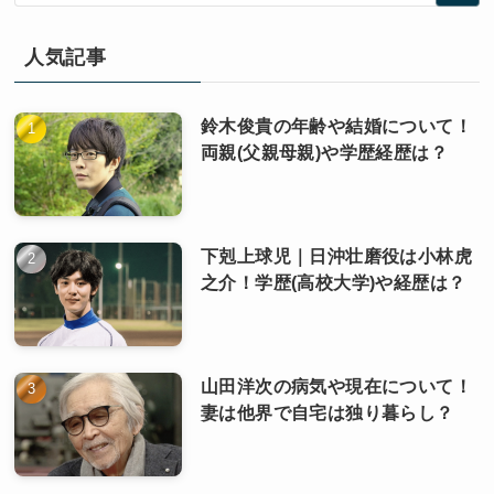
人気記事
鈴木俊貴の年齢や結婚について！
両親(父親母親)や学歴経歴は？
下剋上球児｜日沖壮磨役は小林虎
之介！学歴(高校大学)や経歴は？
山田洋次の病気や現在について！
妻は他界で自宅は独り暮らし？