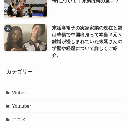
母)について！兄弟は何の選手？
末延麻裕子の実家家業の現在と親
は華僑で中国出身って本当？元々
離婚が怪しまれていた末延さんの
学歴や経歴について詳しくご紹
介。
カテゴリー
Vtuber
Youtuber
アニメ