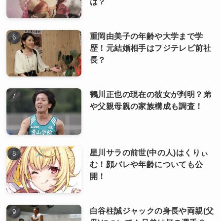
は？
重岡由美子の年齢や大学まで学
歴！元結婚相手はフジテレビ前社
長？
鶴川正也の現在の彼女が判明？弟
や父親母親の家族構成も調査！
星川サラの前世(中の人)はくりぃ
む！顔バレや年齢についても公
開！
白谷柱誠ジャックの身長や両親(父