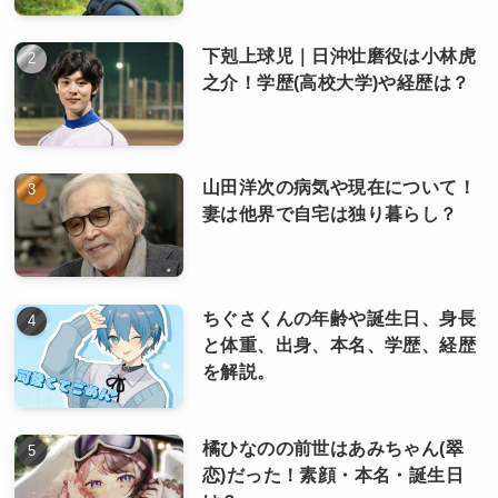
下剋上球児｜日沖壮磨役は小林虎
之介！学歴(高校大学)や経歴は？
山田洋次の病気や現在について！
妻は他界で自宅は独り暮らし？
ちぐさくんの年齢や誕生日、身長
と体重、出身、本名、学歴、経歴
を解説。
橘ひなのの前世はあみちゃん(翠
恋)だった！素顔・本名・誕生日