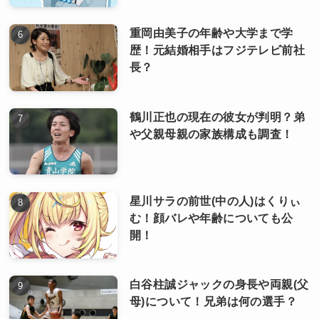
重岡由美子の年齢や大学まで学
歴！元結婚相手はフジテレビ前社
長？
鶴川正也の現在の彼女が判明？弟
や父親母親の家族構成も調査！
星川サラの前世(中の人)はくりぃ
む！顔バレや年齢についても公
開！
白谷柱誠ジャックの身長や両親(父
母)について！兄弟は何の選手？