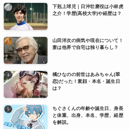
下剋上球児｜日沖壮磨役は小林虎
之介！学歴(高校大学)や経歴は？
山田洋次の病気や現在について！
妻は他界で自宅は独り暮らし？
橘ひなのの前世はあみちゃん(翠
恋)だった！素顔・本名・誕生日
は？
ちぐさくんの年齢や誕生日、身長
と体重、出身、本名、学歴、経歴
を解説。